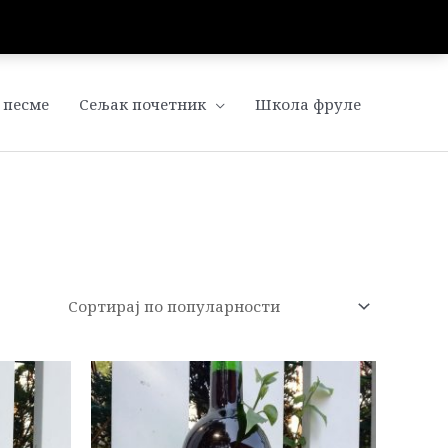
 песме
Сељак почетник
Школа фруле