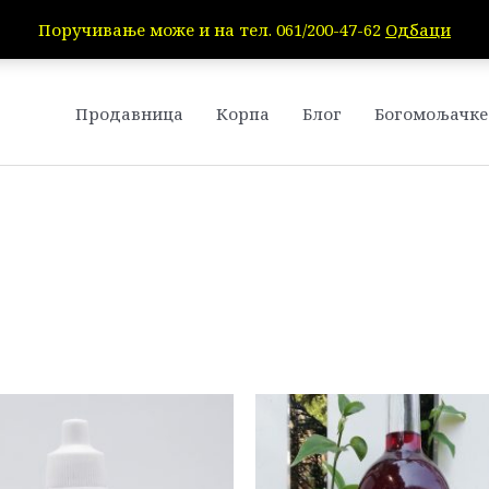
Поручивање може и на тел. 061/200-47-62
Одбаци
Продавница
Корпа
Блог
Богомољачке