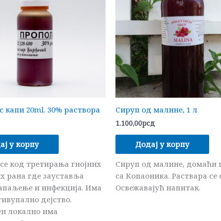
 капи 20ml. 30% раствора
Сируп од малине, 1 л
1.100,00
рсд
ај у корпу
Додај у корпу
се код третирања гнојних
Сируп од малине, домаћи 
х рана где зауставља
са Копаоника. Раствара се 
апаљење и инфекција. Има
Освежавајућ напитак.
тивупално дејство.
н локално има