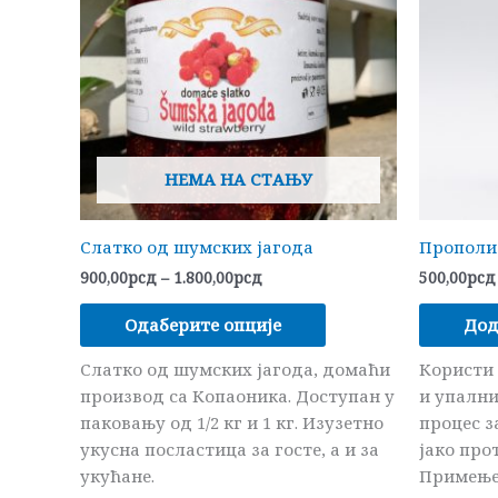
1.800,00рсд
варијанти.
Опције
могу
бити
изабране
на
НЕМА НА СТАЊУ
страници
производа.
Слатко од шумских јагода
Прополис
900,00
рсд
–
1.800,00
рсд
500,00
рсд
Одаберите опције
Дод
Слатко од шумских јагода, домаћи
Користи 
производ са Копаоника. Доступан у
и упални
паковању од 1/2 кг и 1 кг. Изузетно
процес з
укусна посластица за госте, а и за
јако про
укућане.
Примење