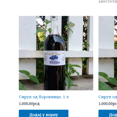
анестети
Сируп од боровнице, 1 л
Сируп од
1.000,00
рсд
1.000,00
р
Додај у корпу
Дод