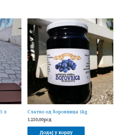
5 л
Слатко од боровница 1kg
1.250,00
рсд
Додај у корпу