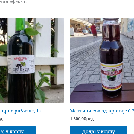
чан ефекат.
 црне рибизле, 1 л
Матични сок од ароније 0,7
сд
1.200,00
рсд
ај у корпу
Додај у корпу