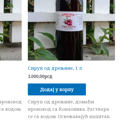
Сируп од дрењине, 1 л
1.000,00
рсд
Додај у корпу
производ
Сируп од дрењине, домаћи
са водом.
производ са Копаоника. Раствара
се са водом. Освежавајућ напитак.