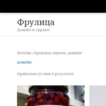
Пређи
на
садржај
Фрулица
Домаће и здраво!
Сортирано
Почетна
/ Производ oзначен „домаћи“
по
популарности
домаћи
Приказано је свих 8 резултата
Распон
Овај
цена:
производ
од
900,00рсд
има
до
више