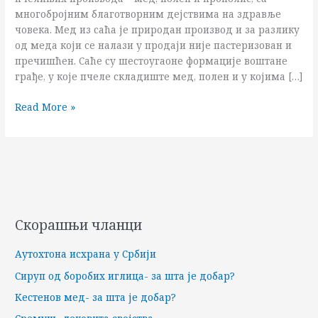
многобројним благотворним дејствима на здравље
човека. Мед из саћа је природан производ и за разлику
од меда који се налази у продаји није пастеризован и
пречишћен. Саће су шестоугаоне формације воштане
грађе, у које пчеле складиште мед, полен и у којима […]
Read More »
Скорашњи чланци
Аутохтона исхрана у Србији
Сируп од боробих иглица- за шта је добар?
Кестенов мед- за шта је добар?