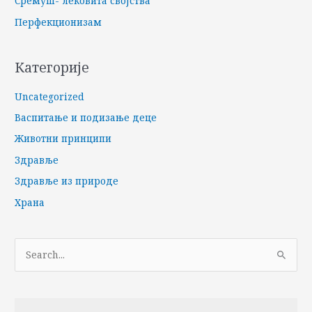
Сремуш- лековита својства
Перфекционизам
Категорије
Uncategorized
Васпитање и подизање деце
Животни принципи
Здравље
Здравље из природе
Храна
П
р
е