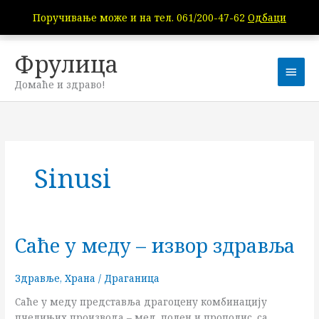
Пређи
Поручивање може и на тел. 061/200-47-62
Одбаци
на
садржај
Фрулица
Глав
Домаће и здраво!
избо
Sinusi
Саће у меду – извор здравља
Саће
у
меду
Здравље
,
Храна
/
Драганица
–
Саће у меду представља драгоцену комбинацију
извор
пчелињих производа – мед, полен и прополис, са
здравља