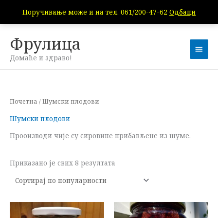
Пређи
Поручивање може и на тел. 061/200-47-62
Одбаци
на
садржај
Фрулица
Глав
Домаће и здраво!
избо
Сортирано
Почетна
/ Шумски плодови
по
популарности
Шумски плодови
Прооизводи чије су сировине прибављене из шуме.
Приказано је свих 8 резултата
Распон
Овај
цена:
произво