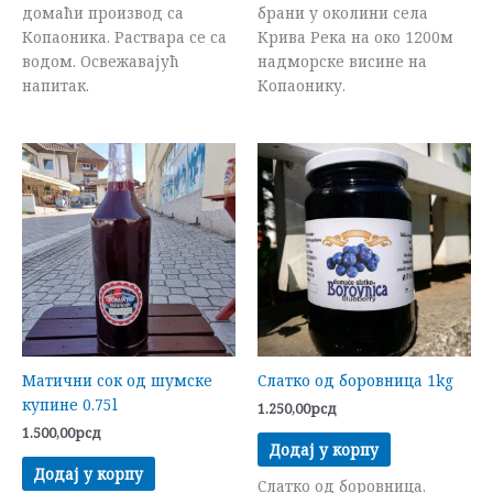
домаћи производ са
брани у околини села
Копаоника. Раствара се са
Крива Река на око 1200м
водом. Освежавајућ
надморске висине на
напитак.
Копаонику.
Матични сок од шумске
Слатко од боровница 1kg
купине 0.75l
1.250,00
рсд
1.500,00
рсд
Додај у корпу
Додај у корпу
Слатко од боровница,