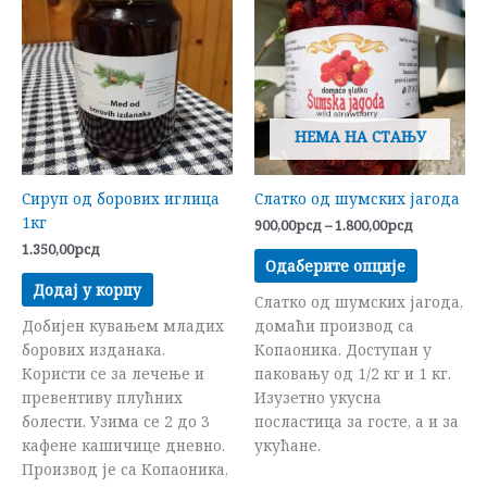
од
има
900,00рсд
до
више
1.800,00рс
варијант
Опције
могу
НЕМА НА СТАЊУ
бити
изабран
на
Сируп од борових иглица
Слатко од шумских јагода
страниц
1кг
900,00
рсд
–
1.800,00
рсд
производ
1.350,00
рсд
Одаберите опције
Додај у корпу
Слатко од шумских јагода,
Добијен кувањем младих
домаћи производ са
борових изданака.
Копаоника. Доступан у
Користи се за лечење и
паковању од 1/2 кг и 1 кг.
превентиву плућних
Изузетно укусна
болести. Узима се 2 до 3
посластица за госте, а и за
кафене кашичице дневно.
укућане.
Производ је са Копаоника,