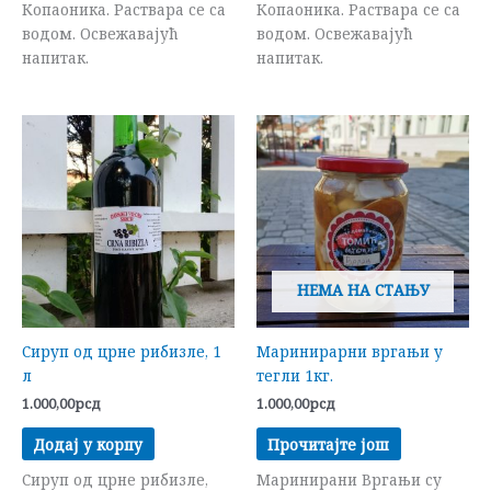
Копаоника. Раствара се са
Копаоника. Раствара се са
водом. Освежавајућ
водом. Освежавајућ
напитак.
напитак.
НЕМА НА СТАЊУ
Сируп од црне рибизле, 1
Маринирарни вргањи у
л
тегли 1кг.
1.000,00
рсд
1.000,00
рсд
Додај у корпу
Прочитајте још
Сируп од црне рибизле,
Маринирани Вргањи су