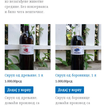
из незагађене животне
средине. Без конзерванса
и било чега вештачког.
Сируп од дрењине, 1 л
Сируп од боровнице, 1 л
1.000,00
рсд
1.000,00
рсд
Додај у корпу
Додај у корпу
Сируп од дрењине,
Сируп од боровнице
домаћи производ са
домаћи производ са