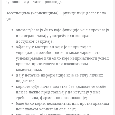
куповине и доставе производа.
Посетиоцима (корисницима) Фрулице није дозвољено
да:
онемогућавају било које функције које спречавају
или ограничавају употребу или копирање
доступног садржаја;
објављују материјал који је непристојан,
увредљив, претећи или који може узроковати
узнемиравање или било које непријатности услед
кршења приватности или изазивачким
коментарима;
дају нетачне информације које се тичу личних
података;
користе туђе личне податке без дозволе те особе
или се лажно представљају да иступају у име
трећег лица, фирме или организације;
баве било којим незаконитим или противправним
понашањем користећи овај сајт;
користе специјализоване програме ради