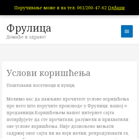
Пређи
Поручивање може и на тел. 061/200-47-62
Одбаци
на
садржај
Фрулица
Глав
Домаће и здраво!
избо
Услови коришћења
Поштовани посетиоци и купци,
Молимо вас да пажљиво прочитате услове коришћења
пре него што поручите производе у Фрулици, нашој е-
продавници.Коришћењем нашег интернет сајта
потврђујете да сте прочитали, разумели и прихватили
ове услове коришћења. Није дозвољено мењати
садржај овог сајта ни на који начин, репродуковати га,