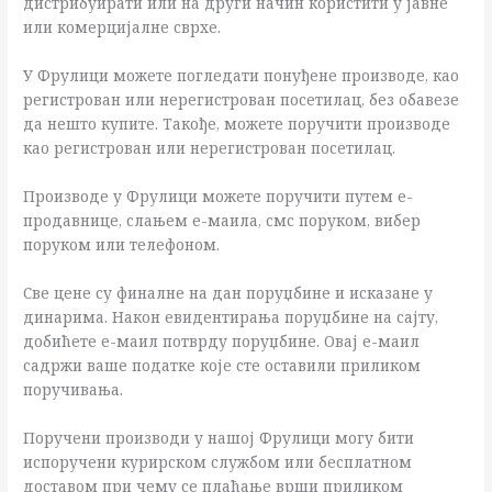
дистрибуирати или на други начин користити у јавне
или комерцијалне сврхе.
У Фрулици можете погледати понуђене производе, као
регистрован или нерегистрован посетилац, без обавезе
да нешто купите. Такође, можете поручити производе
као регистрован или нерегистрован посетилац.
Производе у Фрулици можете поручити путем е-
продавнице, слањем е-маила, смс поруком, вибер
поруком или телефоном.
Све цене су финалне на дан поруџбине и исказане у
динарима. Након евидентирања поруџбине на сајту,
добићете е-маил потврду поруџбине. Овај е-маил
садржи ваше податке које сте оставили приликом
поручивања.
Поручени производи у нашој Фрулици могу бити
испоручени курирском службом или бесплатном
доставом при чему се плаћање врши приликом