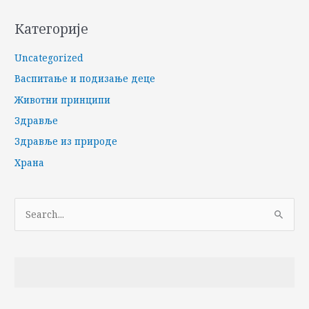
Категорије
Uncategorized
Васпитање и подизање деце
Животни принципи
Здравље
Здравље из природе
Храна
П
р
е
т
р