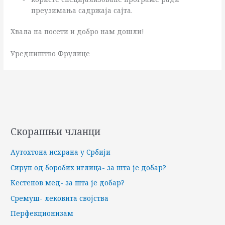
преузимања садржаја сајта.
Хвала на посети и добро нам дошли!
Уредништво Фрулице
Скорашњи чланци
Аутохтона исхрана у Србији
Сируп од боробих иглица- за шта је добар?
Кестенов мед- за шта је добар?
Сремуш- лековита својства
Перфекционизам