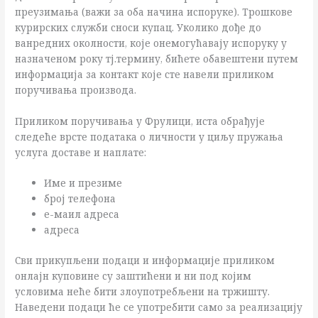
преузимања (важи за оба начина испоруке). Трошкове
курирских служби сноси купац. Уколико дође до
ванредних околности, које онемогућавају испоруку у
назначеном року тј.термину, бићете обавештени путем
информација за контакт које сте навели приликом
поручивања производа.
Приликом поручивања у Фрулици, иста обрађује
следеће врсте података о личности у циљу пружања
услуга доставе и наплате:
Име и презиме
број телефона
е-маил адреса
адреса
Сви прикупљени подаци и информације приликом
онлајн куповине су заштићени и ни под којим
условима неће бити злоупотребљени на тржишту.
Наведени подаци ће се употребити само за реализацију