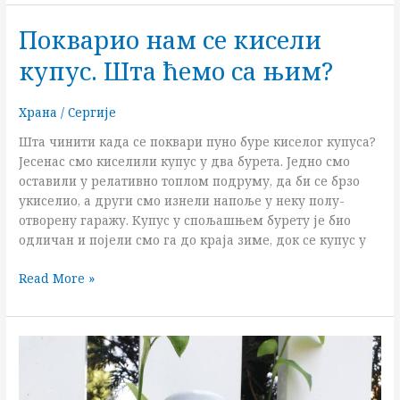
Покварио нам се кисели
Покварио
нам
купус. Шта ћемо са њим?
се
кисели
купус.
Храна
/
Сергије
Шта
Шта чинити када се поквари пуно буре киселог купуса?
ћемо
Јесенас смо киселили купус у два бурета. Једно смо
са
оставили у релативно топлом подруму, да би се брзо
њим?
укиселио, а други смо изнели напоље у неку полу-
отворену гаражу. Купус у спољашњем бурету је био
одличан и појели смо га до краја зиме, док се купус у
Read More »
Аронија
–
супер