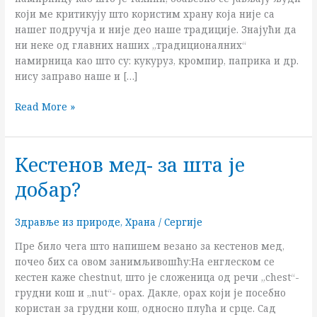
који ме критикују што користим храну која није са
нашег подручја и није део наше традиције. Знајући да
ни неке од главних наших „традиционалних“
намирница као што су: кукуруз, кромпир, паприка и др.
нису заправо наше и […]
Read More »
Кестенов мед- за шта је
Кестенов
мед-
добар?
за
шта
је
Здравље из природе
,
Храна
/
Сергије
добар?
Пре било чега што напишем везано за кестенов мед,
почео бих са овом занимљивошћу:На енглеском се
кестен каже chestnut, што је сложеница од речи „chest“-
грудни кош и „nut“- орах. Дакле, орах који је посебно
користан за грудни кош, односно плућа и срце. Сад