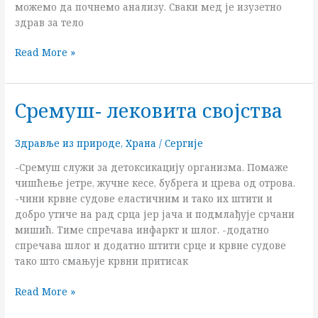
можемо да почнемо анализу. Сваки мед је изузетно
здрав за тело
Read More »
Сремуш- лековита својства
Сремуш-
лековита
својства
Здравље из природе
,
Храна
/
Сергије
-Сремуш служи за детоксикацију организма. Помаже
чишћење јетре, жучне кесе, бубрега и црева од отрова.
-чини крвне судове еластичним и тако их штити и
добро утиче на рад срца јер јача и подмлађује срчани
мишић. Тиме спречава инфаркт и шлог. -додатно
спречава шлог и додатно штити срце и крвне судове
тако што смањује крвни притисак
Read More »