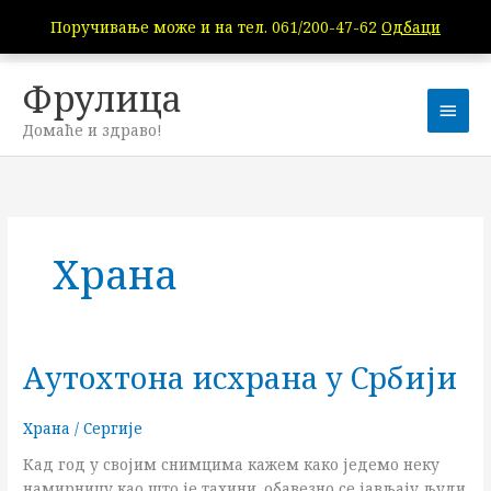
Пређи
Поручивање може и на тел. 061/200-47-62
Одбаци
на
садржај
Фрулица
Глав
Домаће и здраво!
избо
Храна
Аутохтона исхрана у Србији
Аутохтона
исхрана
у
Храна
/
Сергије
Србији
Кад год у својим снимцима кажем како једемо неку
намирницу као што је тахини, обавезно се јављају људи