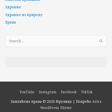
Здравље
Здравље из природе
Храна
П
р
е
т
р
а
г
а
YouTube
Instagram
Facebook
TikTok
з
Заштићена права © 2026
Фрулица
| Покреће
Astra
а
WordPress Theme
: