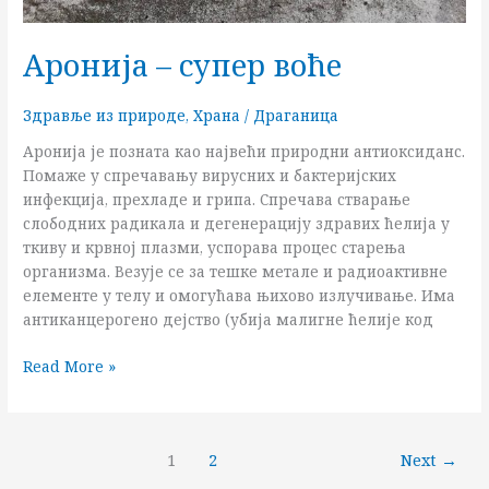
Аронија – супер воће
Здравље из природе
,
Храна
/
Драганица
Аронија је позната као највећи природни антиоксиданс.
Помаже у спречавању вирусних и бактеријских
инфекција, прехладе и грипа. Спречава стварање
слободних радикала и дегенерацију здравих ћелија у
ткиву и крвној плазми, успорава процес старења
организма. Везује се за тешке метале и радиоактивне
елементе у телу и омогућава њихово излучивање. Има
антиканцерогено дејство (убија малигне ћелије код
Read More »
1
2
Next
→