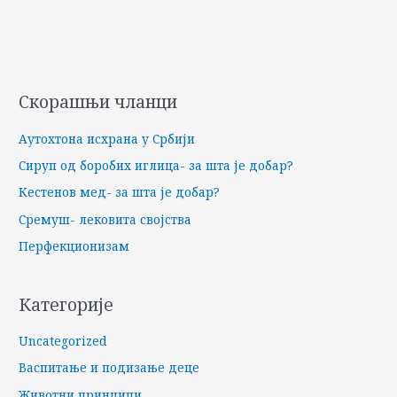
Скорашњи чланци
Аутохтона исхрана у Србији
Сируп од боробих иглица- за шта је добар?
Кестенов мед- за шта је добар?
Сремуш- лековита својства
Перфекционизам
Категорије
Uncategorized
Васпитање и подизање деце
Животни принципи