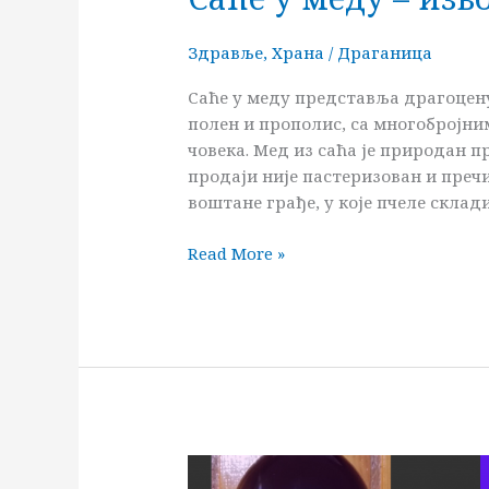
у
меду
Здравље
,
Храна
/
Драганица
–
извор
Саће у меду представља драгоцен
здравља
полен и прополис, са многобројн
човека. Мед из саћа је природан п
продаји није пастеризован и преч
воштане грађе, у које пчеле склад
Read More »
Боровница