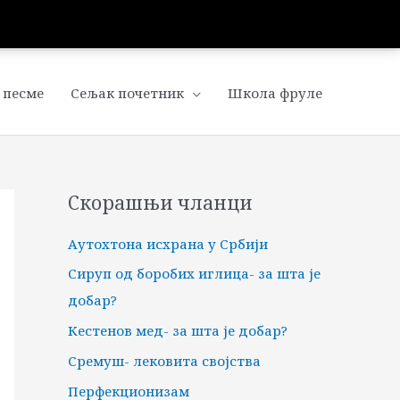
 песме
Сељак почетник
Школа фруле
Скорашњи чланци
Аутохтона исхрана у Србији
Сируп од боробих иглица- за шта је
добар?
Кестенов мед- за шта је добар?
Сремуш- лековита својства
Перфекционизам