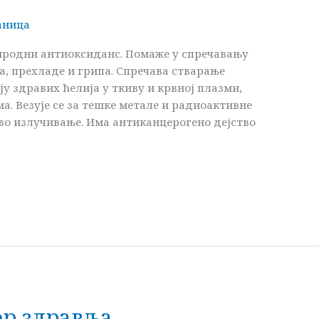
аница
риродни антиоксиданс. Помаже у спречавању
а, прехладе и грипа. Спречава стварање
у здравих ћелија у ткиву и крвној плазми,
а. Везује се за тешке метале и радиоактивне
во излучивање. Има антиканцерогено дејство
ор здравља