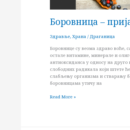
Боровница – приј
Здравље
,
Храна
/
Драганица
Боровнице су веома здраво воће, с
остале витамине, минерале и оли
антиоксиданса у односу на друго
слободних радикала који штете ће
слабљењу организма и стварању бо
боровницама утичу на
Read More »