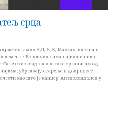
атељ срца
адрже витамин А,Ц, Е, К, Манган, влакна и
гоелементе. Боровница има највиши ниво
 воће. Антиоксиданси штите организам од
лијама, убрзавају старење и доприносе
лести као што је канцер. Антиоксиданси у