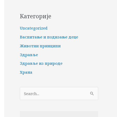
Категорије
Uncategorized
Васпитање и подизање деце
Животни принципи
Здравље
Здравље из природе
Храна
П
р
е