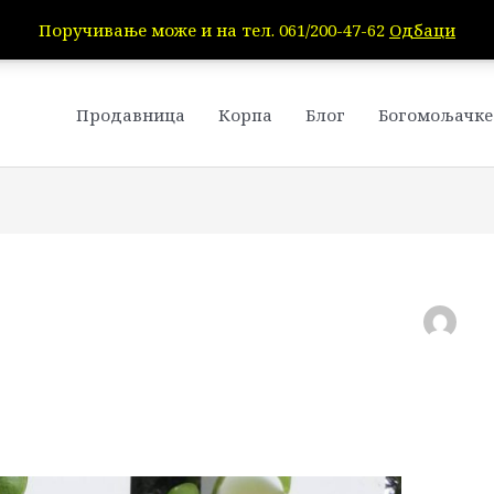
Поручивање може и на тел. 061/200-47-62
Одбаци
Продавница
Корпа
Блог
Богомољачке