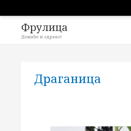
Пређи
на
садржај
Фрулица
Домаће и здраво!
Драганица
Аронија