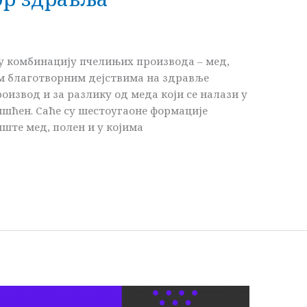
у комбинацију пчелињих производа – мед,
им благотворним дејствима на здравље
роизвод и за разлику од меда који се налази у
ишћен. Саће су шестоугаоне формације
иште мед, полен и у којима