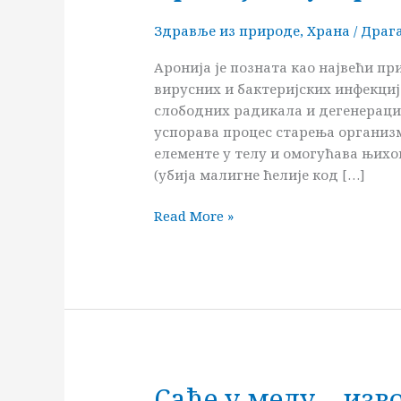
Здравље из природе
,
Храна
/
Драг
Аронија је позната као највећи п
вирусних и бактеријских инфекциј
слободних радикала и дегенерациј
успорава процес старења организм
елементе у телу и омогућава њихо
(убија малигне ћелије код […]
Read More »
Саће у меду – изв
Саће