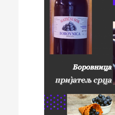
–
пријатељ
срца