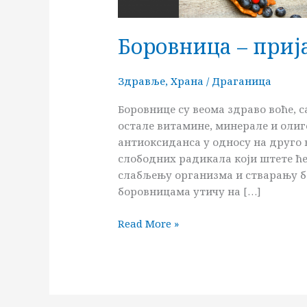
Боровница – приј
Здравље
,
Храна
/
Драганица
Боровнице су веома здраво воће, с
остале витамине, минерале и оли
антиоксиданса у односу на друго
слободних радикала који штете ће
слабљењу организма и стварању бо
боровницама утичу на […]
Read More »