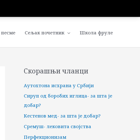
 песме
Сељак почетник
Школа фруле
Скорашњи чланци
Аутохтона исхрана у Србији
Сируп од боробих иглица- за шта је
добар?
Кестенов мед- за шта је добар?
Сремуш- лековита својства
Перфекционизам