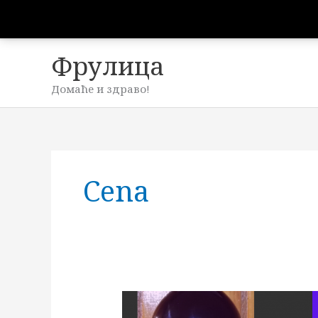
Пређи
на
садржај
Фрулица
Домаће и здраво!
Cena
Боровница
–