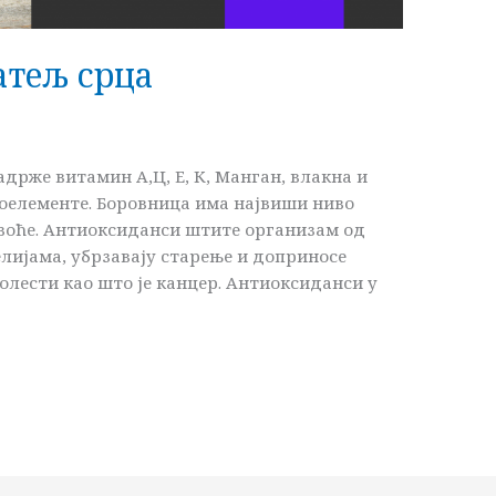
атељ срца
адрже витамин А,Ц, Е, К, Манган, влакна и
гоелементе. Боровница има највиши ниво
 воће. Антиоксиданси штите организам од
лијама, убрзавају старење и доприносе
лести као што је канцер. Антиоксиданси у