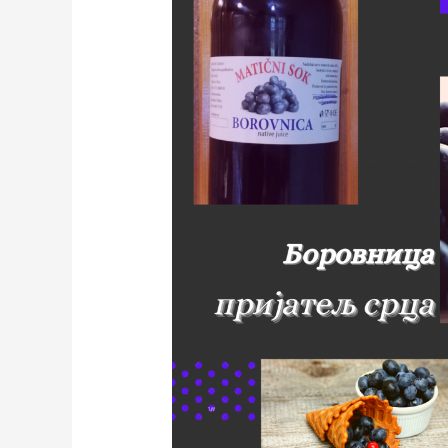
пријатељ
срца