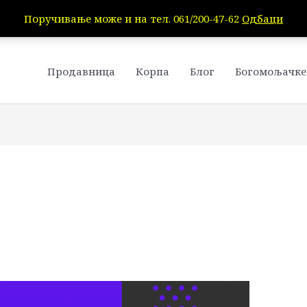
Поручивање може и на тел. 061/200-47-62
Одбаци
Продавница
Корпа
Блог
Богомољачке