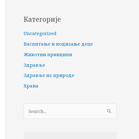
Категорије
Uncategorized
Васпитање и подизање деце
Животни принципи
Здравље
Здравље из природе
Храна
П
р
е